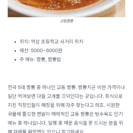
교동짬뽕
위치: 역삼 초등학교 사거리 위치
예산: 5000~6000원
주 메뉴: 짬뽕, 짬뽕밥
전국 5대 짬뽕 중 하나인 교동 짬뽕. 짬뽕치곤 비싼 가격이나
일단 먹어보면 다들 고개를 끄덕인다는 곳입니다. 회식으로
지친 직장인들이 해장을 위해 자주 찾는다고 하죠. 시원한
국물에 쫄깃한 면발이 매력적인 교동 짬뽕은 탕수육도 인기
메뉴 중 하나입니다. 일행 중 매운 음식을 못 드시는 분을 위
해 자매품 짜장면도 있으니 참고하세요.