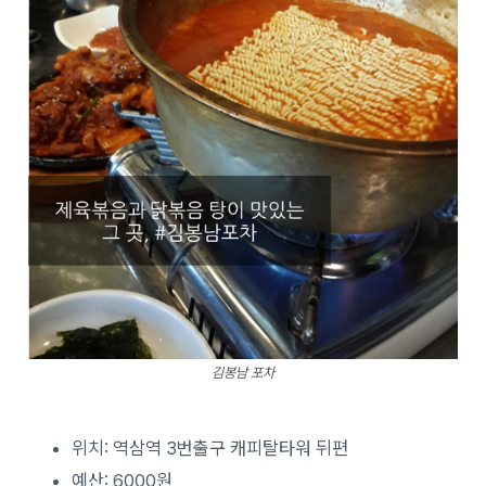
김봉남 포차
위치: 역삼역 3번출구 캐피탈타워 뒤편
예산: 6000원