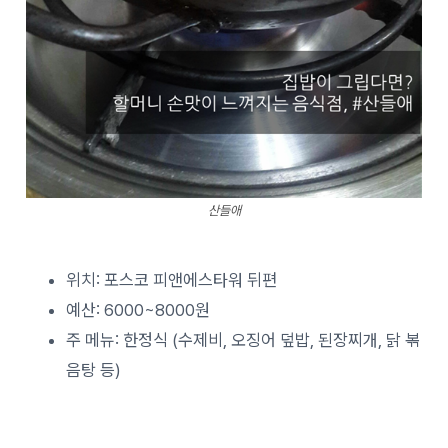
산들애
위치: 포스코 피앤에스타워 뒤편
예산: 6000~8000원
주 메뉴: 한정식 (수제비, 오징어 덮밥, 된장찌개, 닭 볶
음탕 등)