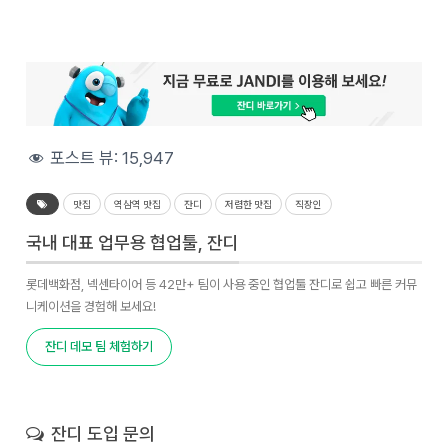
포스트 뷰:
15,947
맛집
역삼역 맛집
잔디
저렴한 맛집
직장인
국내 대표 업무용 협업툴, 잔디
롯데백화점, 넥센타이어 등 42만+ 팀이 사용 중인 협업툴 잔디로 쉽고 빠른 커뮤
니케이션을 경험해 보세요!
잔디 데모 팀 체험하기
잔디 도입 문의