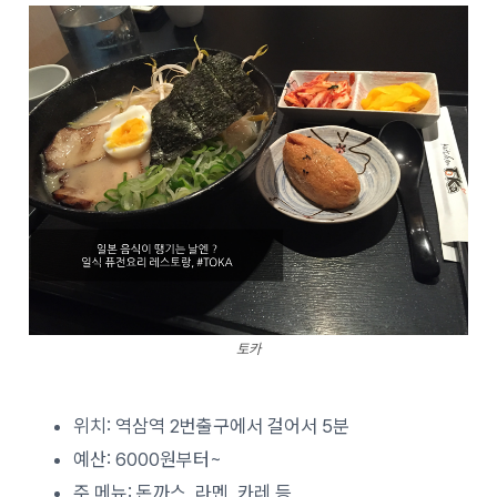
토카
위치: 역삼역 2번출구에서 걸어서 5분
예산: 6000원부터~
주 메뉴: 돈까스, 라멘, 카레 등