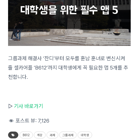
그룹과제 해결사 ‘잔디’부터 모두를 훈남 훈녀로 변신시켜
줄 셀카어플 ‘B612’까지 대학생에게 꼭 필요한 앱 5개를 추
천합니다.
▷
기사 바로가기
포스트 뷰:
7,126
B612
개강
과제
그룹과제
대학생