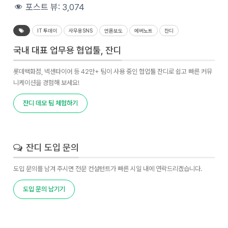
포스트 뷰:
3,074
IT 투데이
사무용SNS
언론보도
에버노트
잔디
국내 대표 업무용 협업툴, 잔디
롯데백화점, 넥센타이어 등 42만+ 팀이 사용 중인 협업툴 잔디로 쉽고 빠른 커뮤
니케이션을 경험해 보세요!
잔디 데모 팀 체험하기
잔디 도입 문의
도입 문의를 남겨 주시면 전문 컨설턴트가 빠른 시일 내에 연락드리겠습니다.
도입 문의 남기기