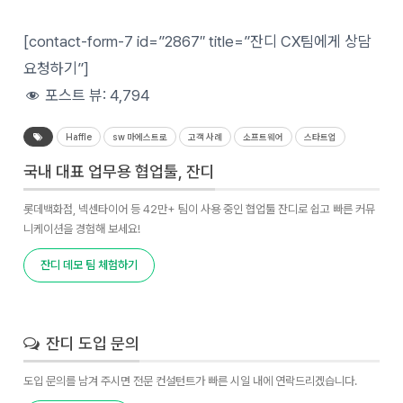
[contact-form-7 id=”2867″ title=”잔디 CX팀에게 상담
요청하기”]
포스트 뷰:
4,794
Haffle
sw 마에스트로
고객 사례
소프트웨어
스타트업
국내 대표 업무용 협업툴, 잔디
롯데백화점, 넥센타이어 등 42만+ 팀이 사용 중인 협업툴 잔디로 쉽고 빠른 커뮤
니케이션을 경험해 보세요!
잔디 데모 팀 체험하기
잔디 도입 문의
도입 문의를 남겨 주시면 전문 컨설턴트가 빠른 시일 내에 연락드리겠습니다.