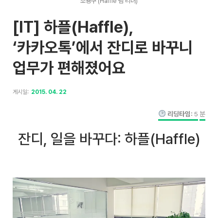
조용구 (Haffle 팀 리더)
[IT] 하플(Haffle),
‘카카오톡’에서 잔디로 바꾸니
업무가 편해졌어요
게시일:
2015. 04. 22
리딩타임:
5
분
잔디, 일을 바꾸다: 하플(Haffle)