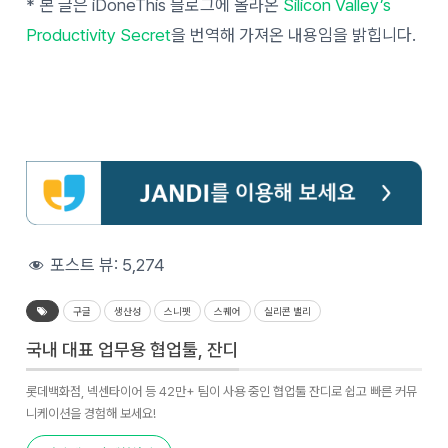
* 본 글은 iDoneThis 블로그에 올라온
Silicon Valley’s
Productivity Secret
을 번역해 가져온 내용임을 밝힙니다.
포스트 뷰:
5,274
구글
생산성
스니펫
스퀘어
실리콘 밸리
국내 대표 업무용 협업툴, 잔디
롯데백화점, 넥센타이어 등 42만+ 팀이 사용 중인 협업툴 잔디로 쉽고 빠른 커뮤
니케이션을 경험해 보세요!