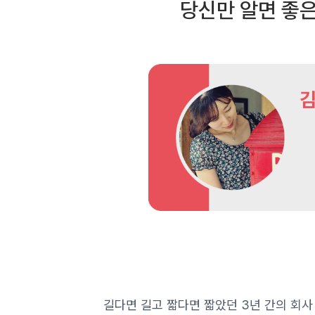
당신만 알면 좋은
길다면 길고 짧다면 짧았던 3년 간의 회