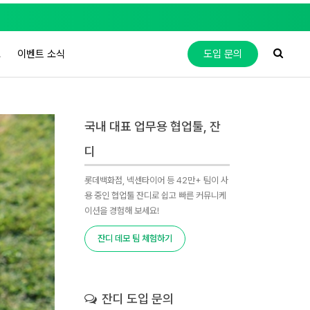
도
이벤트 소식
도입 문의
국내 대표 업무용 협업툴, 잔
디
롯데백화점, 넥센타이어 등 42만+ 팀이 사
용 중인 협업툴 잔디로 쉽고 빠른 커뮤니케
이션을 경험해 보세요!
잔디 데모 팀 체험하기
잔디 도입 문의