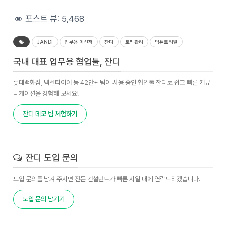
포스트 뷰:
5,468
JANDI
업무용 메신저
잔디
토픽관리
팁튜토리얼
국내 대표 업무용 협업툴, 잔디
롯데백화점, 넥센타이어 등 42만+ 팀이 사용 중인 협업툴 잔디로 쉽고 빠른 커뮤
니케이션을 경험해 보세요!
잔디 데모 팀 체험하기
잔디 도입 문의
도입 문의를 남겨 주시면 전문 컨설턴트가 빠른 시일 내에 연락드리겠습니다.
도입 문의 남기기