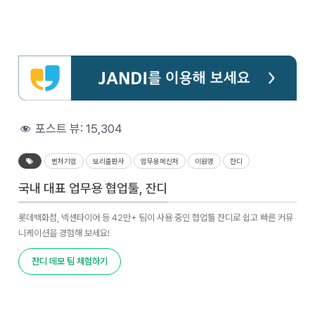
포스트 뷰:
15,304
벤처기업
보리출판사
업무용메신저
이원영
잔디
국내 대표 업무용 협업툴, 잔디
롯데백화점, 넥센타이어 등 42만+ 팀이 사용 중인 협업툴 잔디로 쉽고 빠른 커뮤
니케이션을 경험해 보세요!
잔디 데모 팀 체험하기