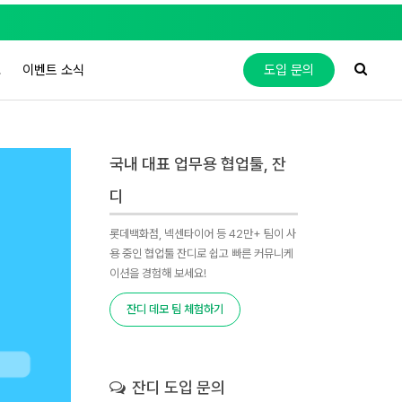
도
이벤트 소식
도입 문의
국내 대표 업무용 협업툴, 잔
디
롯데백화점, 넥센타이어 등 42만+ 팀이 사
용 중인 협업툴 잔디로 쉽고 빠른 커뮤니케
이션을 경험해 보세요!
잔디 데모 팀 체험하기
잔디 도입 문의