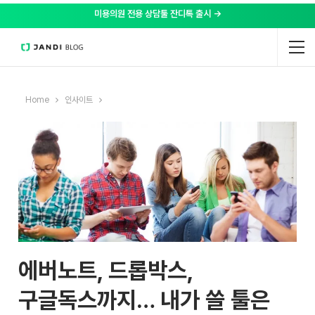
미용의원 전용 상담툴 잔디톡 출시 →
Home
인사이트
에버노트, 드롭박스,
구글독스까지… 내가 쓸 툴은