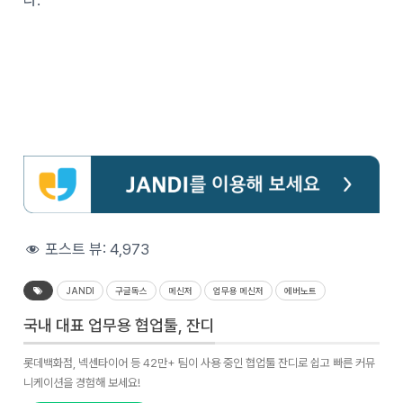
다.
포스트 뷰:
4,973
JANDI
구글독스
메신저
업무용 메신저
에버노트
국내 대표 업무용 협업툴, 잔디
롯데백화점, 넥센타이어 등 42만+ 팀이 사용 중인 협업툴 잔디로 쉽고 빠른 커뮤
니케이션을 경험해 보세요!