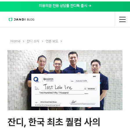
미용의원 전용 상담툴 잔디톡 출시 →
Home
잔디 소식
언론 보도
잔디, 한국 최초 퀄컴 사의