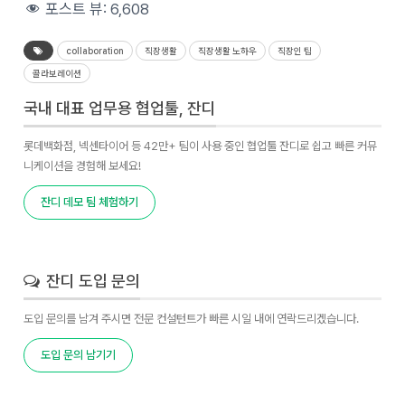
포스트 뷰:
6,608
collaboration
직장생활
직장생활 노하우
직장인 팁
콜라보레이션
국내 대표 업무용 협업툴, 잔디
롯데백화점, 넥센타이어 등 42만+ 팀이 사용 중인 협업툴 잔디로 쉽고 빠른 커뮤
니케이션을 경험해 보세요!
잔디 데모 팀 체험하기
잔디 도입 문의
도입 문의를 남겨 주시면 전문 컨설턴트가 빠른 시일 내에 연락드리겠습니다.
도입 문의 남기기