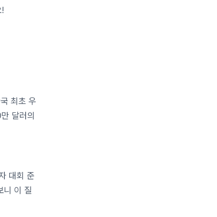
!
한국 최초 우
0만 달러의
자 대회 준
보니 이 질