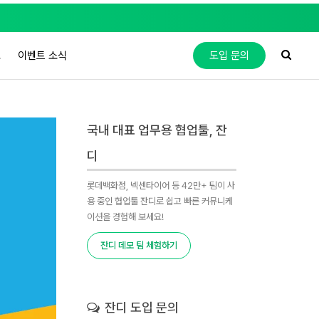
도
이벤트 소식
도입 문의
국내 대표 업무용 협업툴, 잔
디
롯데백화점, 넥센타이어 등 42만+ 팀이 사
용 중인 협업툴 잔디로 쉽고 빠른 커뮤니케
이션을 경험해 보세요!
잔디 데모 팀 체험하기
잔디 도입 문의