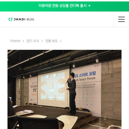
미용의원 전용 상담툴 잔디톡 출시 →
Home
잔디 소식
언론 보도