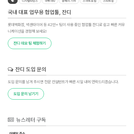
디지털타임스
마루180
송혜리 기자
스마트포럼
스타트업
국내 대표 업무용 협업툴, 잔디
롯데백화점, 넥센타이어 등 42만+ 팀이 사용 중인 협업툴 잔디로 쉽고 빠른 커뮤
니케이션을 경험해 보세요!
잔디 데모 팀 체험하기
잔디 도입 문의
도입 문의를 남겨 주시면 전문 컨설턴트가 빠른 시일 내에 연락드리겠습니다.
도입 문의 남기기
뉴스레터 구독
이메일 주소