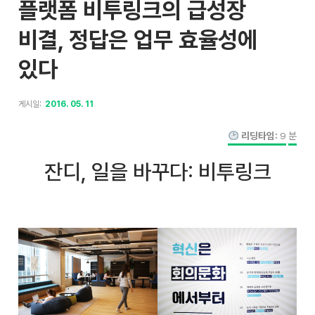
플랫폼 비투링크의 급성장
비결, 정답은 업무 효율성에
있다
게시일:
2016. 05. 11
리딩타임:
9
분
잔디, 일을 바꾸다: 비투링크