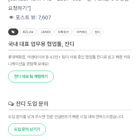
요청하기”]
포스트 뷰:
7,607
B2Link
JANDI
비투링크
이커머스
잔디
국내 대표 업무용 협업툴, 잔디
롯데백화점, 넥센타이어 등 42만+ 팀이 사용 중인 협업툴 잔디로 쉽고 빠른 커뮤
니케이션을 경험해 보세요!
잔디 데모 팀 체험하기
잔디 도입 문의
도입 문의를 남겨 주시면 전문 컨설턴트가 빠른 시일 내에 연락드리겠습니다.
도입 문의 남기기