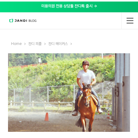
미용의원 전용 상담툴 잔디톡 출시 →
Home
잔디 피플
잔디 메이커스