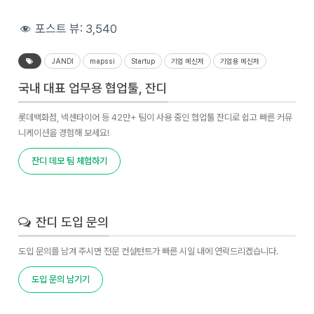
포스트 뷰:
3,540
JANDI
mapssi
Startup
기업 메신저
기업용 메신저
국내 대표 업무용 협업툴, 잔디
롯데백화점, 넥센타이어 등 42만+ 팀이 사용 중인 협업툴 잔디로 쉽고 빠른 커뮤
니케이션을 경험해 보세요!
잔디 데모 팀 체험하기
잔디 도입 문의
도입 문의를 남겨 주시면 전문 컨설턴트가 빠른 시일 내에 연락드리겠습니다.
도입 문의 남기기