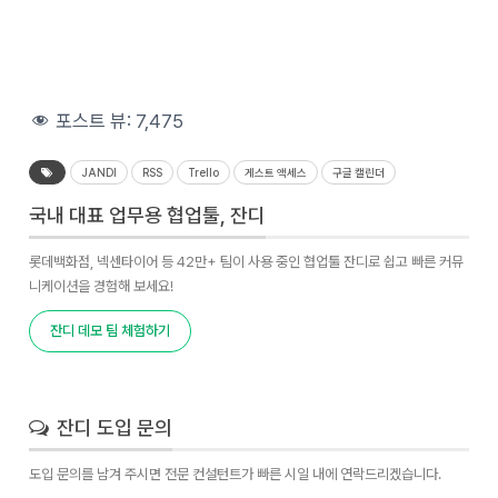
포스트 뷰:
7,475
JANDI
RSS
Trello
게스트 액세스
구글 캘린더
국내 대표 업무용 협업툴, 잔디
롯데백화점, 넥센타이어 등 42만+ 팀이 사용 중인 협업툴 잔디로 쉽고 빠른 커뮤
니케이션을 경험해 보세요!
잔디 데모 팀 체험하기
잔디 도입 문의
도입 문의를 남겨 주시면 전문 컨설턴트가 빠른 시일 내에 연락드리겠습니다.