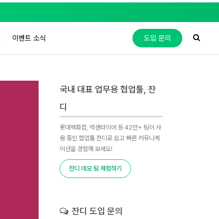
도
이벤트 소식
도입 문의
국내 대표 업무용 협업툴, 잔
디
롯데백화점, 넥센타이어 등 42만+ 팀이 사
용 중인 협업툴 잔디로 쉽고 빠른 커뮤니케
이션을 경험해 보세요!
잔디 데모 팀 체험하기
잔디 도입 문의