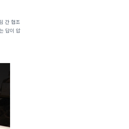
팀 간 협조
는 답이 압