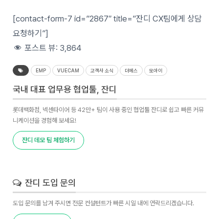
[contact-form-7 id=”2867″ title=”잔디 CX팀에게 상담
요청하기”]
포스트 뷰:
3,864
EMP
VUECAM
고객사 소식
더에스
모아이
국내 대표 업무용 협업툴, 잔디
롯데백화점, 넥센타이어 등 42만+ 팀이 사용 중인 협업툴 잔디로 쉽고 빠른 커뮤
니케이션을 경험해 보세요!
잔디 데모 팀 체험하기
잔디 도입 문의
도입 문의를 남겨 주시면 전문 컨설턴트가 빠른 시일 내에 연락드리겠습니다.