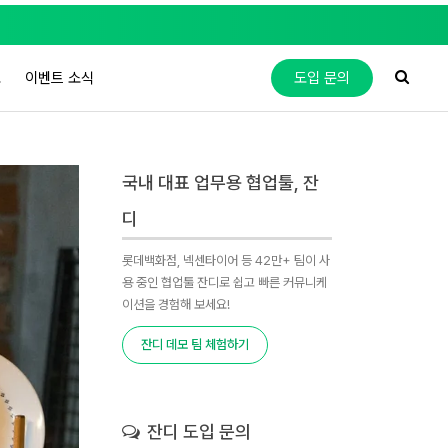
도
이벤트 소식
도입 문의
국내 대표 업무용 협업툴, 잔
디
롯데백화점, 넥센타이어 등 42만+ 팀이 사
용 중인 협업툴 잔디로 쉽고 빠른 커뮤니케
이션을 경험해 보세요!
잔디 데모 팀 체험하기
잔디 도입 문의