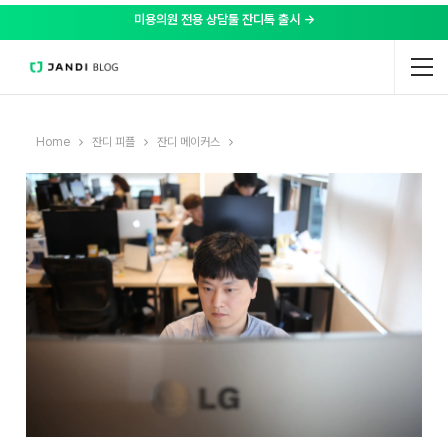
미용의원 전용 상담툴 잔디톡 출시 →
Home
잔디 피플
잔디 메이커스