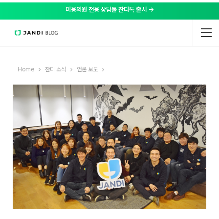
미용의원 전용 상담툴 잔디톡 출시 →
Home
잔디 소식
언론 보도