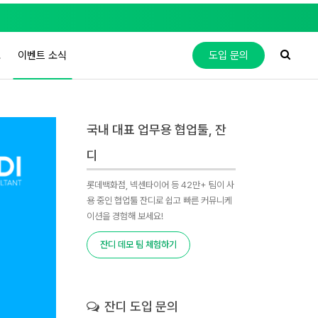
도
이벤트 소식
도입 문의
국내 대표 업무용 협업툴, 잔
디
롯데백화점, 넥센타이어 등 42만+ 팀이 사
용 중인 협업툴 잔디로 쉽고 빠른 커뮤니케
이션을 경험해 보세요!
잔디 데모 팀 체험하기
잔디 도입 문의