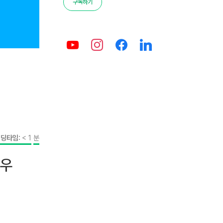
구독하기
딩타임:
< 1
분
하우