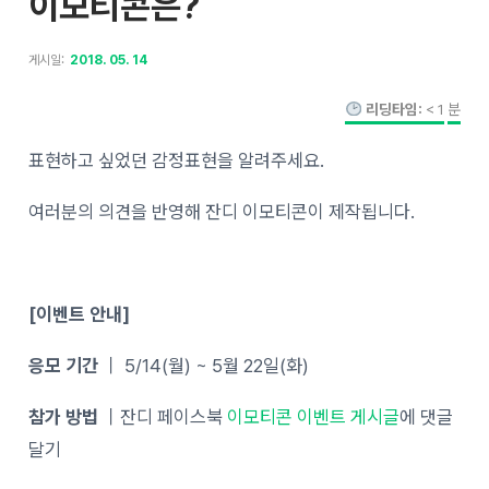
이모티콘은?
게시일:
2018. 05. 14
리딩타임:
< 1
분
표현하고 싶었던 감정표현을 알려주세요.
여러분의 의견을 반영해 잔디 이모티콘이 제작됩니다.
[이벤트 안내]
응모 기간
｜ 5/14(월) ~ 5월 22일(화)
참가 방법
｜잔디 페이스북
이모티콘 이벤트 게시글
에 댓글
달기