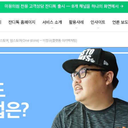
미용의원 전용 고객상담 잔디톡 출시 — 8개 채널을 하나의 화면에서 →
지
잔디톡 홈페이지
서비스 소개
활용사례
인사이트
언론 보
스토어, 원스토어(One store) – 이청규(플랫폼 아키텍처팀)