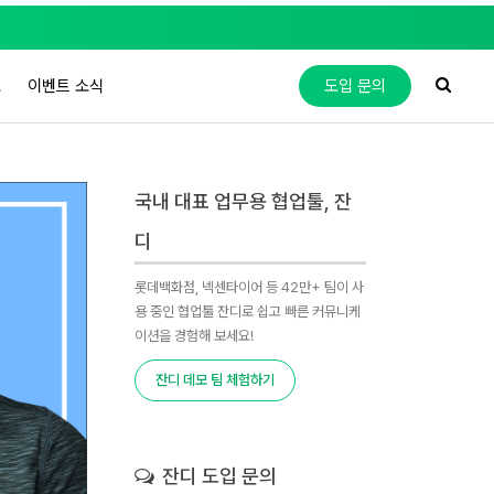
도
이벤트 소식
도입 문의
국내 대표 업무용 협업툴, 잔
디
롯데백화점, 넥센타이어 등 42만+ 팀이 사
용 중인 협업툴 잔디로 쉽고 빠른 커뮤니케
이션을 경험해 보세요!
잔디 데모 팀 체험하기
잔디 도입 문의