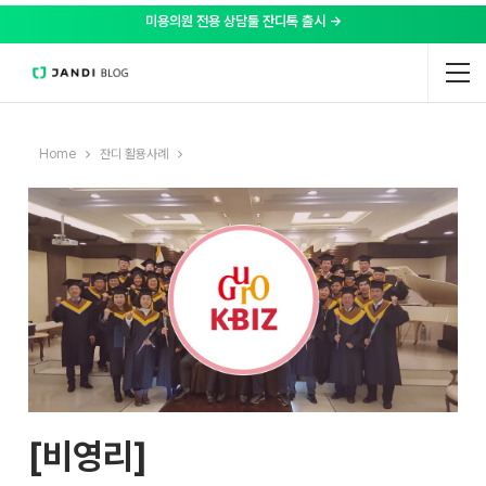
미용의원 전용 상담툴 잔디톡 출시 →
Home
잔디 활용사례
[비영리]