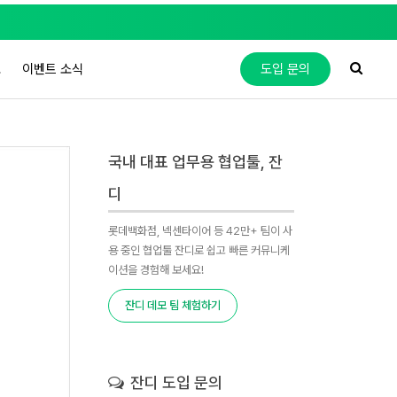
도
이벤트 소식
도입 문의
국내 대표 업무용 협업툴, 잔
디
롯데백화점, 넥센타이어 등 42만+ 팀이 사
용 중인 협업툴 잔디로 쉽고 빠른 커뮤니케
이션을 경험해 보세요!
잔디 데모 팀 체험하기
잔디 도입 문의