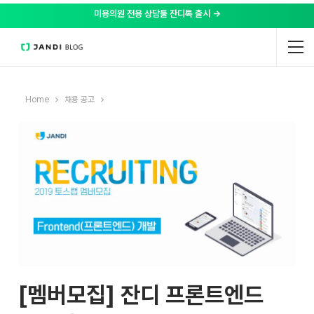
미용의원 전용 상담툴 잔디톡 출시 →
Home
채용 공고
[멤버모집] 잔디 프론트엔드