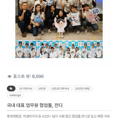
포스트 뷰:
8,996
UI 디자이너
UI/UX
UI/UX 디자이너
UI/UX 디자인
uidesign
국내 대표 업무용 협업툴, 잔디
롯데백화점, 넥센타이어 등 42만+ 팀이 사용 중인 협업툴 잔디로 쉽고 빠른 커뮤