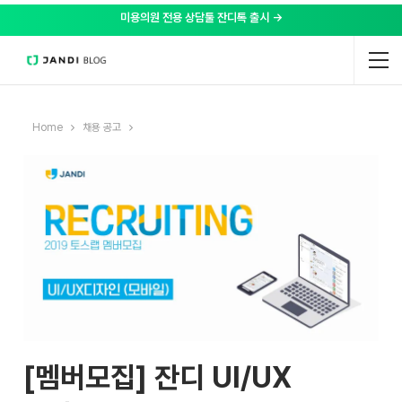
미용의원 전용 상담툴 잔디톡 출시 →
Home
채용 공고
[멤버모집] 잔디 UI/UX