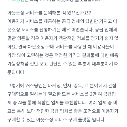
아웃소싱
서비스를 문의해본 적 있으신가요?
이용자가 서비스를
제공하는
공급 업체
의 답변만 가지고 아
웃소싱 서비스를 진행하기는 매우 어렵습니다. 공급 업체의
말만
의존
할
경우
이용자가
객관적인
정보를
얻기가
쉽지
않
아요.
결국
아웃소싱 구매
서비스를
사
용할
때
이
용자들이
가장
많이
고민하는
것은
적정한
가격과
결과물에
대한
예측
가능성처럼
겉만
보고
판단할
수
없는
부분이 대부분이기 때
문입니다.
그렇기에 캐스팅엔은 마케팅, 인사, 총무, IT 분야에서 간접
구매팀으로 일하는데 필요한 모든 서비스를 3만 여 공급업
체 중 AI를 통해 적합한 업체를 추천합니다. 여러 업체 중 비
교를 통해 보다 적합한 공급 업체를 좋은 조건으로 이용자가
구매할 수 있는 아웃소싱 서비스 구매 플랫폼 입니다