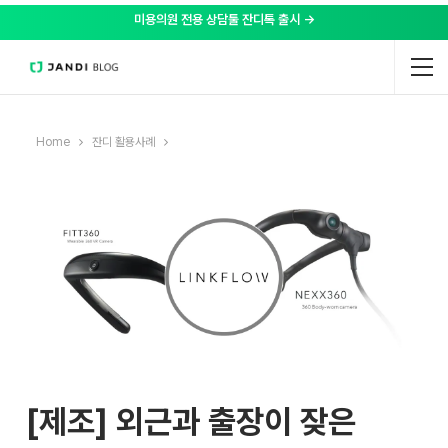
미용의원 전용 상담툴 잔디톡 출시 →
Home
잔디 활용사례
[제조] 외근과 출장이 잦은