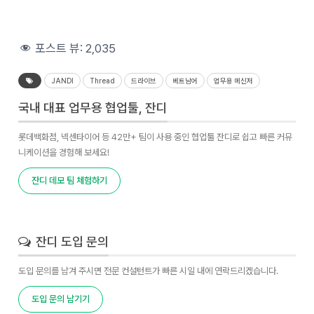
포스트 뷰:
2,035
JANDI
Thread
드라이브
베트남어
업무용 메신저
국내 대표 업무용 협업툴, 잔디
롯데백화점, 넥센타이어 등 42만+ 팀이 사용 중인 협업툴 잔디로 쉽고 빠른 커뮤
니케이션을 경험해 보세요!
잔디 데모 팀 체험하기
잔디 도입 문의
도입 문의를 남겨 주시면 전문 컨설턴트가 빠른 시일 내에 연락드리겠습니다.
도입 문의 남기기