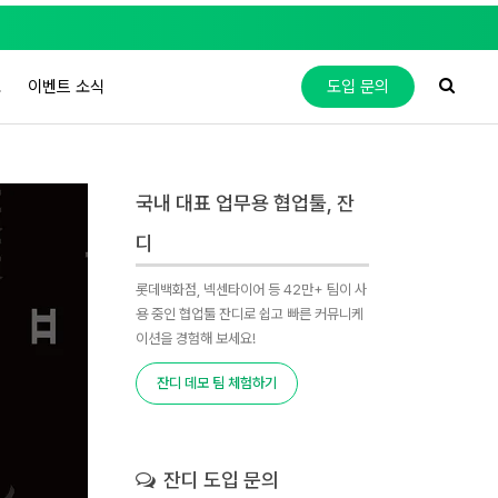
도
이벤트 소식
도입 문의
국내 대표 업무용 협업툴, 잔
디
롯데백화점, 넥센타이어 등 42만+ 팀이 사
용 중인 협업툴 잔디로 쉽고 빠른 커뮤니케
이션을 경험해 보세요!
잔디 데모 팀 체험하기
잔디 도입 문의