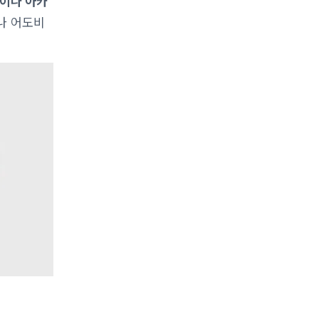
록이나 아카
나 어도비