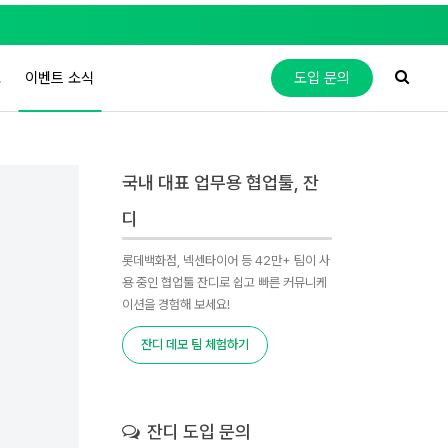
도
이벤트 소식
도입 문의
국내 대표 업무용 협업툴, 잔
디
롯데백화점, 넥센타이어 등 42만+ 팀이 사
용 중인 협업툴 잔디로 쉽고 빠른 커뮤니케
이션을 경험해 보세요!
잔디 데모 팀 체험하기
잔디 도입 문의