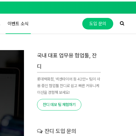
도
이벤트 소식
도입 문의
국내 대표 업무용 협업툴, 잔
디
롯데백화점, 넥센타이어 등 42만+ 팀이 사
용 중인 협업툴 잔디로 쉽고 빠른 커뮤니케
이션을 경험해 보세요!
잔디 데모 팀 체험하기
잔디 도입 문의