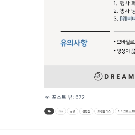
포스트 뷰:
672
ms
공유
김한선
드림플러스
마이크로소프