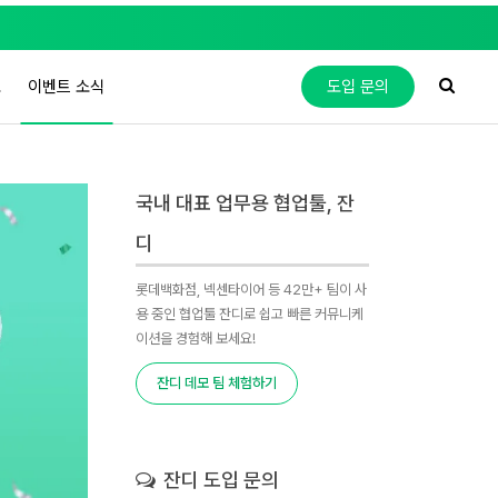
도
이벤트 소식
도입 문의
국내 대표 업무용 협업툴, 잔
디
롯데백화점, 넥센타이어 등 42만+ 팀이 사
용 중인 협업툴 잔디로 쉽고 빠른 커뮤니케
이션을 경험해 보세요!
잔디 데모 팀 체험하기
잔디 도입 문의