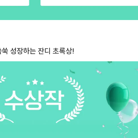
쑥쑥 성장하는 잔디 초록상!