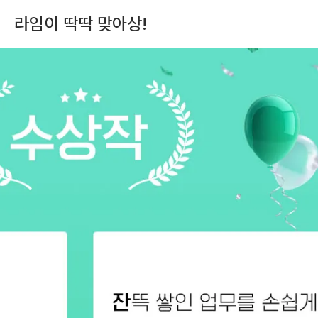
라임이 딱딱 맞아상!