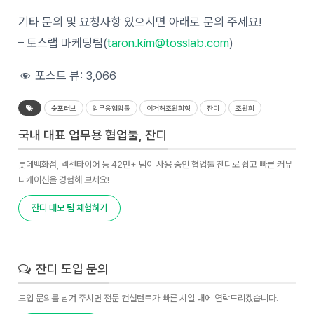
기타 문의 및 요청사항 있으시면 아래로 문의 주세요!
– 토스랩 마케팅팀(
taron.kim@tosslab.com
)
포스트 뷰:
3,066
슛포러브
업무용협업툴
이거해조원희형
잔디
조원희
국내 대표 업무용 협업툴, 잔디
롯데백화점, 넥센타이어 등 42만+ 팀이 사용 중인 협업툴 잔디로 쉽고 빠른 커뮤
니케이션을 경험해 보세요!
잔디 데모 팀 체험하기
잔디 도입 문의
도입 문의를 남겨 주시면 전문 컨설턴트가 빠른 시일 내에 연락드리겠습니다.