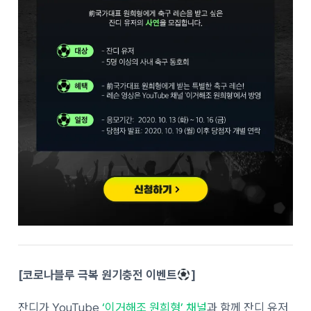
[코로나블루 극복 원기충전 이벤트
]
잔디가 YouTube
‘이거해조 원희형’ 채널
과 함께 잔디 유저