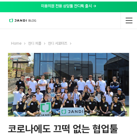
미용의원 전용 상담툴 잔디톡 출시 →
Home
잔디 피플
잔디 서포터즈
코로나에도 끄떡 없는 협업툴