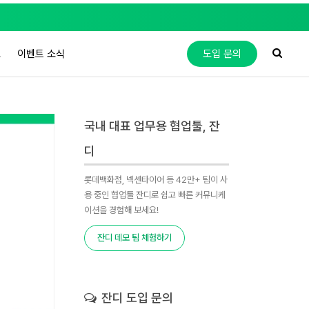
도
이벤트 소식
도입 문의
국내 대표 업무용 협업툴, 잔
디
롯데백화점, 넥센타이어 등 42만+ 팀이 사
용 중인 협업툴 잔디로 쉽고 빠른 커뮤니케
이션을 경험해 보세요!
잔디 데모 팀 체험하기
잔디 도입 문의