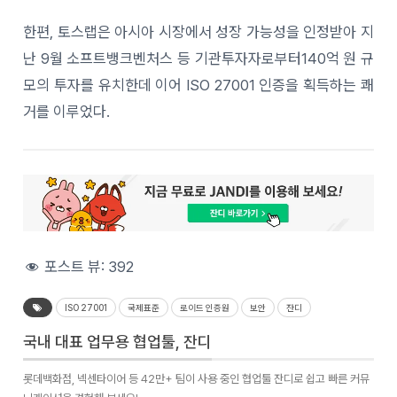
한편, 토스랩은 아시아 시장에서 성장 가능성을 인정받아 지
난 9월 소프트뱅크벤처스 등 기관투자자로부터140억 원 규
모의 투자를 유치한데 이어 ISO 27001 인증을 획득하는 쾌
거를 이루었다.
포스트 뷰:
392
ISO 27001
국제표준
로이드 인증원
보안
잔디
국내 대표 업무용 협업툴, 잔디
롯데백화점, 넥센타이어 등 42만+ 팀이 사용 중인 협업툴 잔디로 쉽고 빠른 커뮤