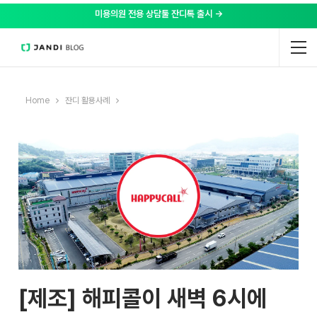
미용의원 전용 상담툴 잔디톡 출시 →
Home
잔디 활용사례
[제조] 해피콜이 새벽 6시에