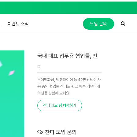
도
이벤트 소식
도입 문의
국내 대표 업무용 협업툴, 잔
디
롯데백화점, 넥센타이어 등 42만+ 팀이 사
용 중인 협업툴 잔디로 쉽고 빠른 커뮤니케
이션을 경험해 보세요!
잔디 데모 팀 체험하기
잔디 도입 문의