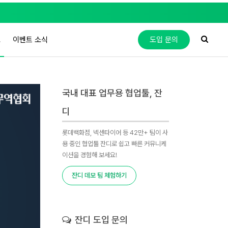
도
이벤트 소식
도입 문의
국내 대표 업무용 협업툴, 잔
디
롯데백화점, 넥센타이어 등 42만+ 팀이 사
용 중인 협업툴 잔디로 쉽고 빠른 커뮤니케
이션을 경험해 보세요!
잔디 데모 팀 체험하기
잔디 도입 문의