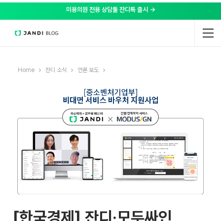
미용의원 전용 상담툴 잔디톡 출시 →
Home
잔디 소식
언론 보도
[한국경제] 잔디·모두싸인