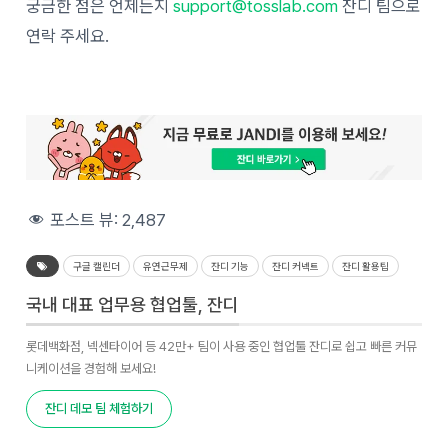
궁금한 점은 언제든지
support@tosslab.com
잔디 팀으로
연락 주세요.
포스트 뷰:
2,487
구글 캘린더
유연근무제
잔디 기능
잔디 커넥트
잔디 활용팁
국내 대표 업무용 협업툴, 잔디
롯데백화점, 넥센타이어 등 42만+ 팀이 사용 중인 협업툴 잔디로 쉽고 빠른 커뮤
니케이션을 경험해 보세요!
잔디 데모 팀 체험하기