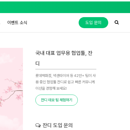
도
이벤트 소식
도입 문의
국내 대표 업무용 협업툴, 잔
디
롯데백화점, 넥센타이어 등 42만+ 팀이 사
용 중인 협업툴 잔디로 쉽고 빠른 커뮤니케
이션을 경험해 보세요!
잔디 데모 팀 체험하기
잔디 도입 문의