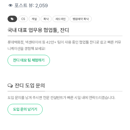
포스트 뷰:
2,059
CS
개발
똑닥
레드마인
병원예약 똑닥
국내 대표 업무용 협업툴, 잔디
롯데백화점, 넥센타이어 등 42만+ 팀이 사용 중인 협업툴 잔디로 쉽고 빠른 커뮤
니케이션을 경험해 보세요!
잔디 데모 팀 체험하기
잔디 도입 문의
도입 문의를 남겨 주시면 전문 컨설턴트가 빠른 시일 내에 연락드리겠습니다.
도입 문의 남기기