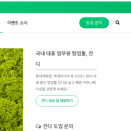
도
이벤트 소식
도입 문의
국내 대표 업무용 협업툴, 잔
디
롯데백화점, 넥센타이어 등 42만+ 팀이 사
용 중인 협업툴 잔디로 쉽고 빠른 커뮤니케
이션을 경험해 보세요!
잔디 데모 팀 체험하기
잔디 도입 문의