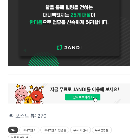
포스트 뷰:
270
대니멕켄지
대니멕켄지 협업툴
무료 메신저
무료협업툴
업무용 메신저